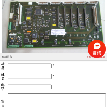
在线留言
0510-85072226
标
*
题
姓
*
名
电
话
留
言